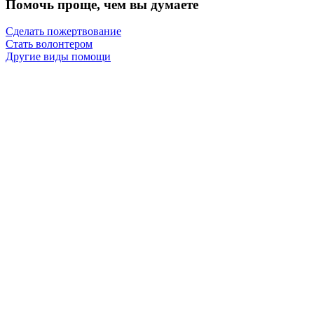
Помочь проще, чем вы думаете
Сделать пожертвование
Посещение социального центра «Домовята» с
развлекательной программой.
Дорогие друзья! 18 октября мы планируем посетить
социальный центр «Домовята» с развлекательной программой
в рамках акции
«Помогать легко»
09:00