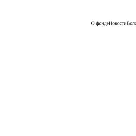
О фонде
Новости
Вол