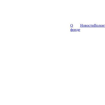
О
Новости
Волон
фонде