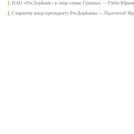
ПАО «РосДорБанк» в лице семьи Гуриных — Глеба Юрье
Старшему вице-президенту РосДорБанка — Пыхтиной Ир