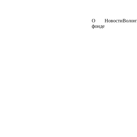
О
Новости
Волон
фонде