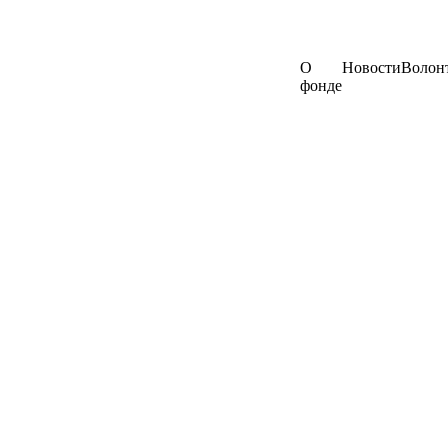
О
Новости
Волон
фонде