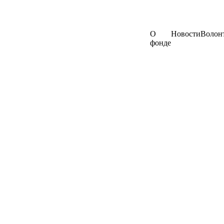
О
Новости
Волон
фонде