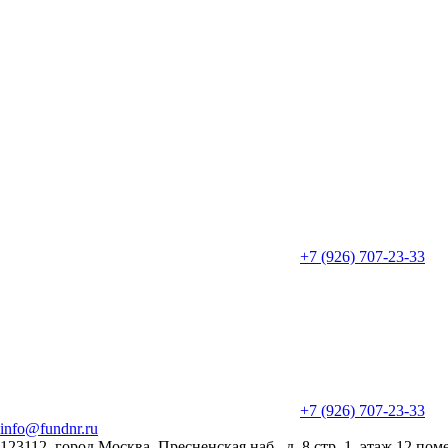
+7 (926) 707-23-33
+7 (926) 707-23-33
info@fundnr.ru
123112, город Москва, Пресненская наб., д. 8 стр. 1, этаж 12 пом