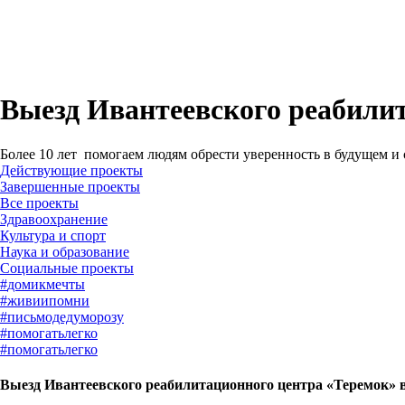
Выезд Ивантеевского реабили
Более 10 лет помогаем людям обрести уверенность в будущем и
Действующие проекты
Завершенные проекты
#
домикмечты
#
живиипомни
#
письмодедуморозу
#
помогатьлегко
#
помогатьлегко
Выезд Ивантеевского реабилитационного центра «Теремок» 