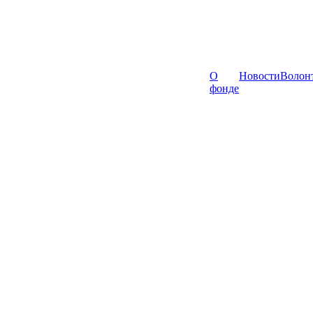
О
Новости
Волон
фонде