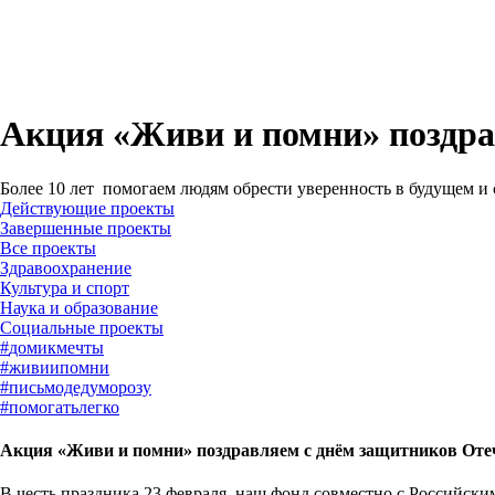
Акция «Живи и помни» поздра
Более 10 лет помогаем людям обрести уверенность в будущем и
Действующие проекты
Завершенные проекты
#
домикмечты
#
живиипомни
#
письмодедуморозу
#
помогатьлегко
Акция «Живи и помни» поздравляем с днём защитников Оте
В честь праздника 23 февраля, наш фонд совместно с Российски