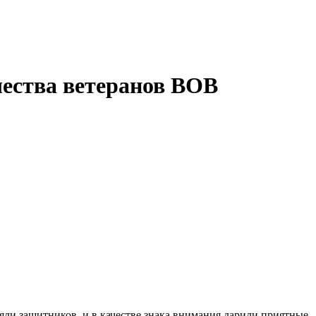
ества ветеранов ВОВ
ляли защитников, и в качестве знака внимания дарили приятные