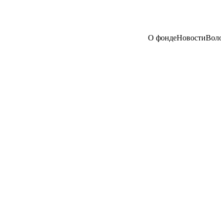
О фонде
Новости
Вол