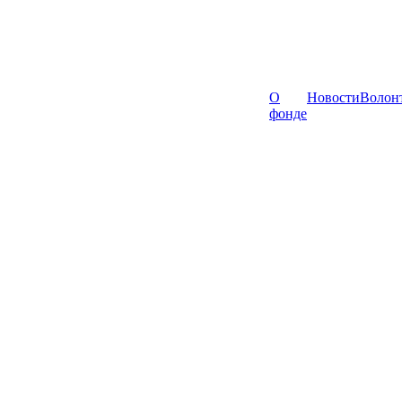
О
Новости
Волон
фонде