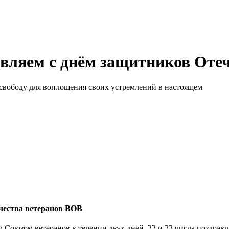
вляем с днём защитников Отеч
 свободу для воплощения своих устремлений в настоящем
чества ветеранов ВОВ
м Союзом ветеранов в течении двух дней, 22 и 23 числа поздрав