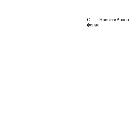
О
Новости
Волон
фонде