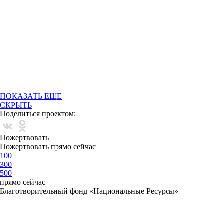
Вы можете выбрать подарок ОНЛАЙН на
сайте
PismoMorozu.ru
Присоединяйтесь к нашей праздничной акции и помогите
воплотить в жизнь мечты чудесных малышей!
Не
оставайтесь в стороне,мы уверены, что чуда хватит на всех!
ПОКАЗАТЬ ЕЩЕ
СКРЫТЬ
Поделиться проектом:
Пожертвовать
Пожертвовать прямо сейчас
100
300
500
прямо сейчас
Благотворительный фонд «Национальные Ресурсы»