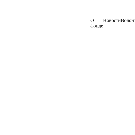
О
Новости
Волон
фонде