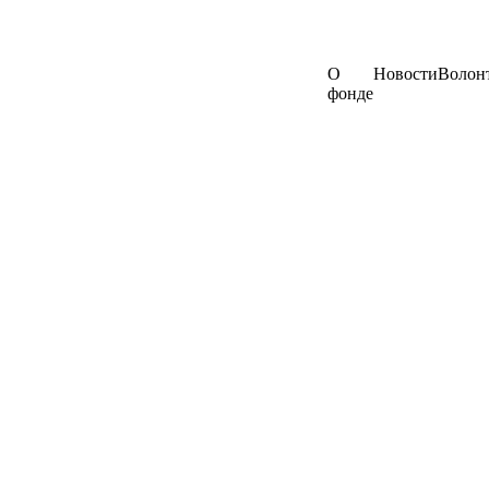
О
Новости
Волон
фонде