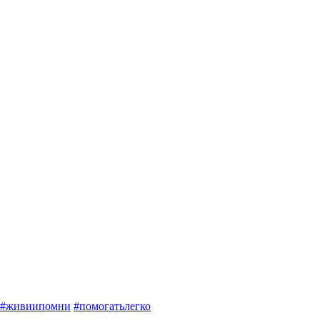
#
живиипомни
#
помогатьлегко