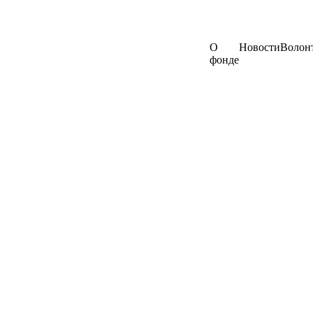
О
Новости
Волон
фонде