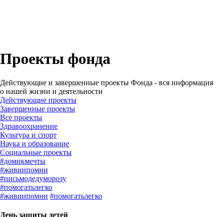
Проекты фонда
Действующие и завершенные проекты Фонда - вся информация
о нашей жизни и деятельности
Действующие проекты
Завершенные проекты
#
домикмечты
#
живиипомни
#
письмодедуморозу
#
помогатьлегко
#
живиипомни
#
помогатьлегко
День защиты детей