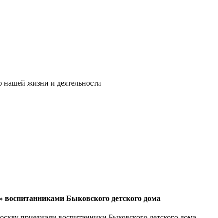
 нашей жизни и деятельности
4» воспитанниками Быковского детского дома
Москву приезжали воспитанники Быковского детского дома