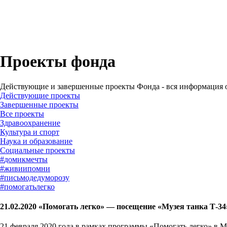
Проекты фонда
Действующие и завершенные проекты Фонда - вся информация о
Действующие проекты
Завершенные проекты
Все проекты
Здравоохранение
Культура и спорт
Наука и образование
Социальные проекты
#
домикмечты
#
живиипомни
#
письмодедуморозу
#
помогатьлегко
21.02.2020 «Помогать легко» — посещение «Музея танка Т-3
21 февраля 2020 года в рамках программы «Помогать легко» в 