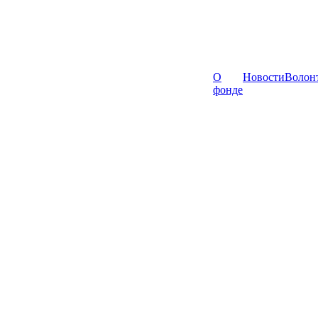
О
Новости
Волон
фонде