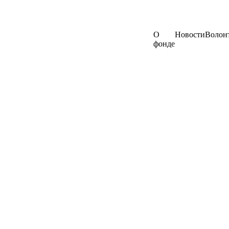
О
Новости
Волон
фонде