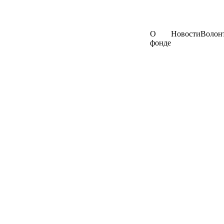
О
Новости
Волон
фонде