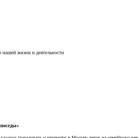
 нашей жизни и деятельности
епоседы»
 удалось порадовать и привезти в Москву деток из семейного це