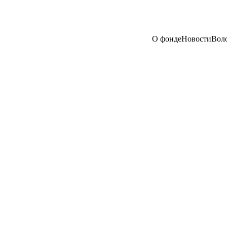
О фонде
Новости
Вол