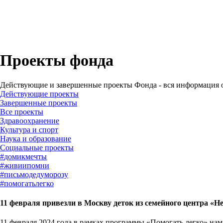
Проекты фонда
Действующие и завершенные проекты Фонда - вся информация о
Действующие проекты
Завершенные проекты
#
домикмечты
#
живиипомни
#
письмодедуморозу
#
помогатьлегко
11 февраля привезли в Москву деток из семейного центра «Н
11 февраля 2024 года в рамках программы «Помогать легко» нам