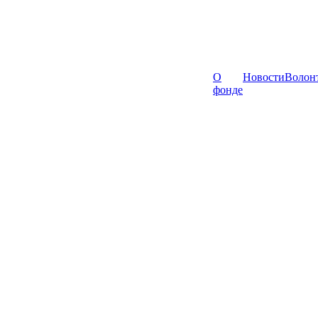
О
Новости
Волон
фонде