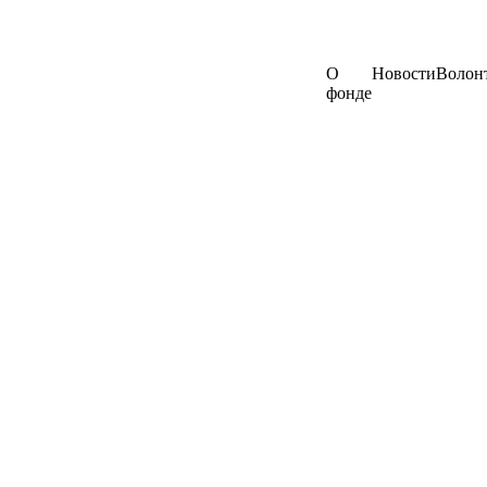
О
Новости
Волон
фонде