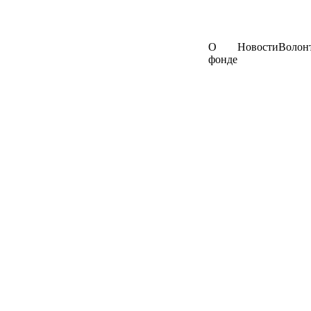
О
Новости
Волон
фонде