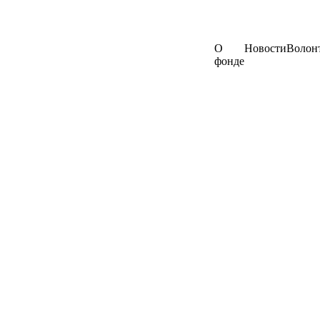
О
Новости
Волон
фонде