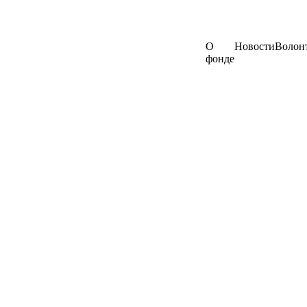
О
Новости
Волон
фонде