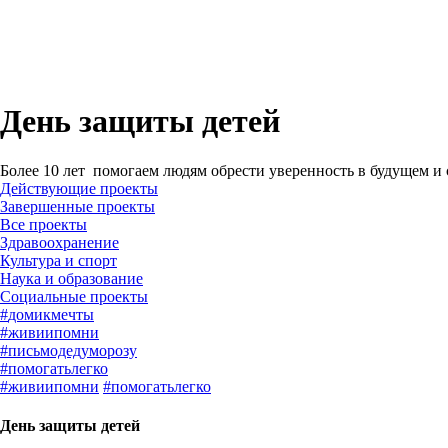
День защиты детей
Более 10 лет помогаем людям обрести уверенность в будущем и
Действующие проекты
Завершенные проекты
#
домикмечты
#
живиипомни
#
письмодедуморозу
#
помогатьлегко
#
живиипомни
#
помогатьлегко
День защиты детей