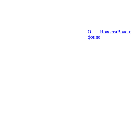
О
Новости
Волон
фонде