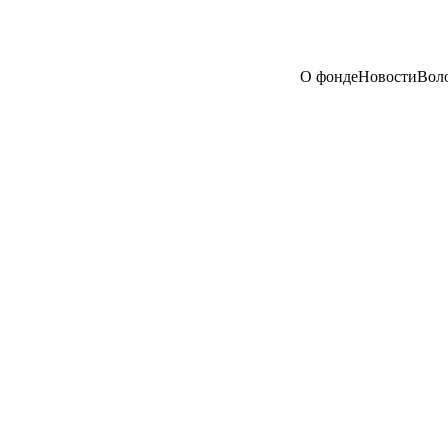
О фонде
Новости
Вол