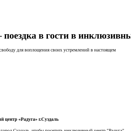
 поездка в гости в инклюзивны
 свободу для воплощения своих устремлений в настоящем
й центр «Радуга» г.Суздаль
 город Суздаль, чтобы посетить инклюзивный центр "Радуга"