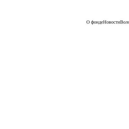
О фонде
Новости
Вол