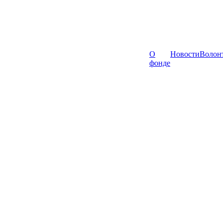
О
Новости
Волон
фонде