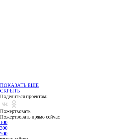
Роману Клячкину
Нику Мазину
@missdi.7
@
ПОКАЗАТЬ ЕЩЕ
СКРЫТЬ
Поделиться проектом:
Пожертвовать
Пожертвовать прямо сейчас
100
300
500