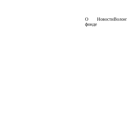
О
Новости
Волон
фонде