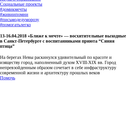
#
домикмечты
#
живиипомни
#
письмодедуморозу
#
помогатьлегко
13-16.04.2018 «Ближе к мечте» — восхитительные выходные
в Санкт-Петербурге с воспитанниками приюта “Синяя
птица”
На берегах Невы раскинулся удивительный по красоте и
изяществу город, наполненный духом XVIII-XIX вв. Город
непревзойденным образом сочетает в себе инфраструктуру
современной жизни и архитектуру прошлых веков
Помочь