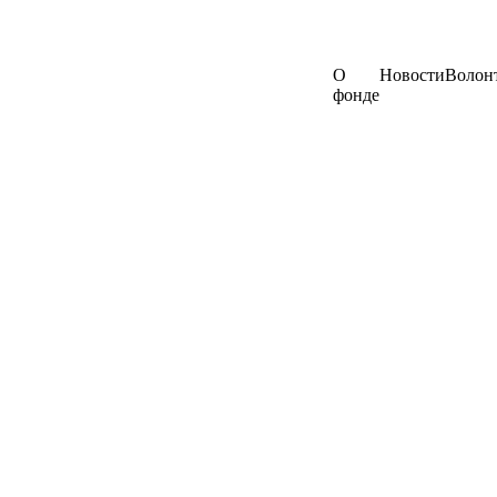
О
Новости
Волон
фонде