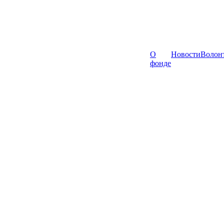
О
Новости
Волон
фонде