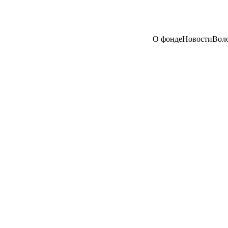
О фонде
Новости
Вол