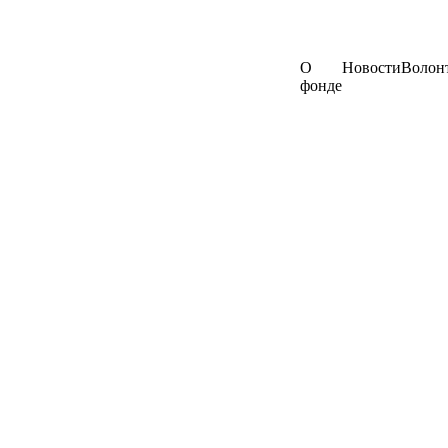
О
Новости
Волон
фонде