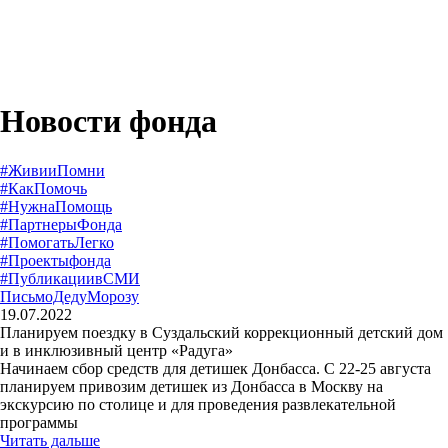
Новости фонда
#ЖивииПомни
#КакПомочь
#НужнаПомощь
#ПартнерыФонда
#ПомогатьЛегко
#Проектыфонда
#ПубликациивСМИ
ПисьмоДедуМорозу
19.07.2022
Планируем поездку в Суздальский коррекционный детский дом
и в инклюзивный центр «Радуга»
Начинаем сбор средств для детишек Донбасса. С 22-25 августа
планируем привозим детишек из Донбасса в Москву на
экскурсию по столице и для проведения развлекательной
программы
Читать дальше