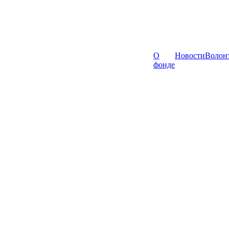
О
Новости
Волон
фонде