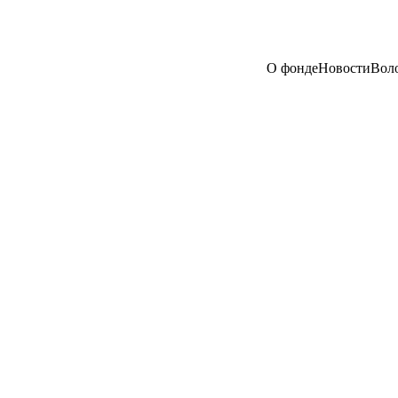
О фонде
Новости
Вол