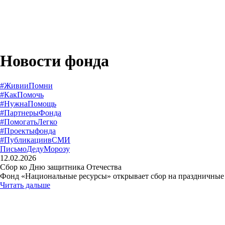
Новости фонда
#ЖивииПомни
#КакПомочь
#НужнаПомощь
#ПартнерыФонда
#ПомогатьЛегко
#Проектыфонда
#ПубликациивСМИ
ПисьмоДедуМорозу
12.02.2026
Сбор ко Дню защитника Отечества
Фонд «Национальные ресурсы» открывает сбор на праздничные 
Читать дальше