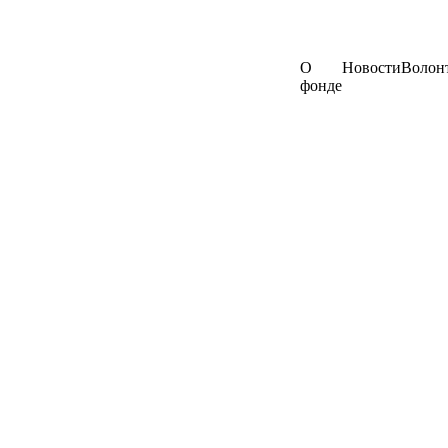
О
Новости
Волон
фонде