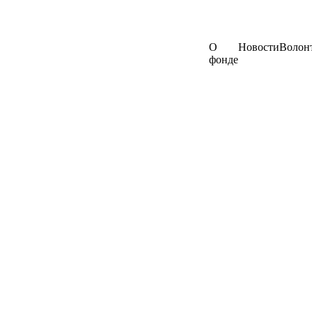
О
Новости
Волон
фонде