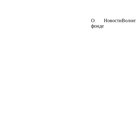
О
Новости
Волон
фонде